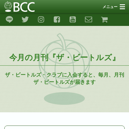
メニュー
SNS
サポート
リンク
今月の月刊『ザ・ビートルズ』
ギャラリー
ストア
ザ・ビートルズ・クラブに入会すると、毎月、月刊
ザ・ビートルズが届きます
イベント
リンゴ・ピース＆ラブ26